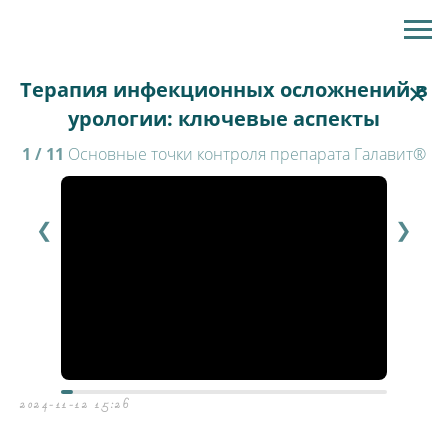
Терапия инфекционных осложнений в
✕
урологии: ключевые аспекты
1 / 11
Основные точки контроля препарата Галавит®
❮
❯
2024-11-12 15:26