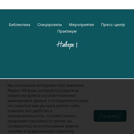
Библиотека
Спецпроекты
Мероприятия
Пресс-центр
Практикум
Наверх
Мы используем инструмент веб-аналитики
Яндекс Метрика, который посредством
обработки файлов «cookie» позволяет
анализировать данные о посещаемости сайта,
что помогает нам улучшить работу сайта,
повысить его удобство и
Согласен(а)
производительность. Соответственно,
продолжая пользоваться сайтом, вы
соглашаетесь на использование файлов
«cookie» и их дальнейшую обработку